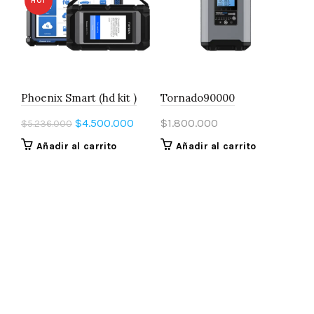
HOT
Phoenix Smart (hd kit )
Tornado90000
El
El
$
4.500.000
$
1.800.000
$
5.236.000
precio
precio
Añadir al carrito
Añadir al carrito
original
actual
era:
es:
$5.236.000.
$4.500.000.