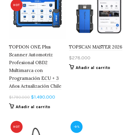
HOT
TOPDON ONE Plus
TOPSCAN MASTER 2026
Scanner Automotriz
$
278.000
Profesional OBD2
Añadir al carrito
Multimarca con
Programación ECU + 3
Años Actualización Chile
El
El
$
1.490.000
$
1.790.000
precio
precio
Añadir al carrito
original
actual
era:
es:
$1.790.000.
$1.490.000.
HOT
-9%