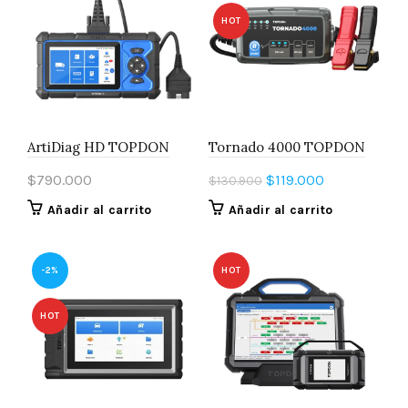
HOT
ArtiDiag HD TOPDON
Tornado 4000 TOPDON
El
El
$
790.000
$
119.000
$
130.900
precio
precio
Añadir al carrito
Añadir al carrito
original
actual
era:
es:
$130.900.
$119.000.
-2%
HOT
HOT