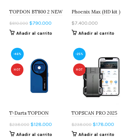
TOPDON BT800 2 NEW
Phoenix Max (HD kit )
El
El
$
790.000
$
7.400.000
$
810.000
precio
precio
Añadir al carrito
Añadir al carrito
original
actual
era:
es:
$810.000.
$790.000.
-46%
-25%
HOT
HOT
T-Darts TOPDON
TOPSCAN PRO 2025
El
El
El
El
$
128.000
$
178.000
$
238.000
$
238.000
precio
precio
precio
precio
Añadir al carrito
Añadir al carrito
original
actual
original
actual