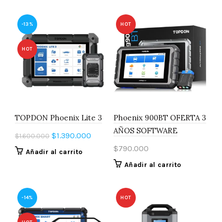
era:
es:
era:
es:
$238.000.
$128.000.
$238.000.
$178.000.
-13%
HOT
HOT
TOPDON Phoenix Lite 3
Phoenix 900BT OFERTA 3
AÑOS SOFTWARE
El
El
$
1.390.000
$
1.600.000
precio
precio
$
790.000
Añadir al carrito
original
actual
Añadir al carrito
era:
es:
$1.600.000.
$1.390.000.
-14%
HOT