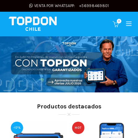
VENTA POR WHATSAPP:
+56998469801
0
Productos destacados
-17%
HOT