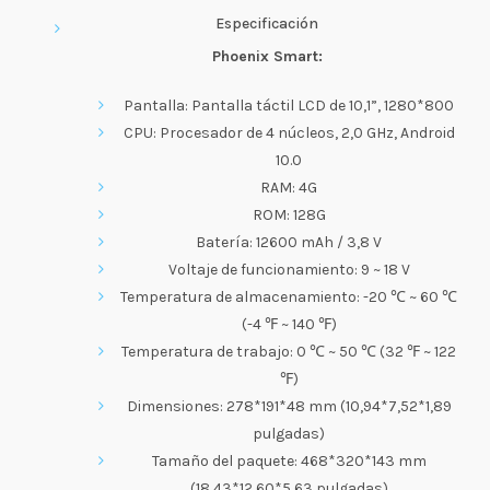
Especificación
Phoenix Smart:
Pantalla: Pantalla táctil LCD de 10,1”, 1280*800
CPU: Procesador de 4 núcleos, 2,0 GHz, Android
10.0
RAM: 4G
ROM: 128G
Batería: 12600 mAh / 3,8 V
Voltaje de funcionamiento: 9 ~ 18 V
Temperatura de almacenamiento: -20 ℃ ~ 60 ℃
(-4 ℉ ~ 140 ℉)
Temperatura de trabajo: 0 ℃ ~ 50 ℃ (32 ℉ ~ 122
℉)
Dimensiones: 278*191*48 mm (10,94*7,52*1,89
pulgadas)
Tamaño del paquete: 468*320*143 mm
(18,43*12,60*5,63 pulgadas)