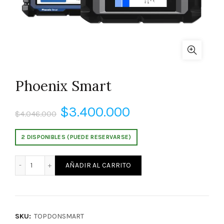
Phoenix Smart
El
El
$
3.400.000
$
4.046.000
precio
precio
2 DISPONIBLES (PUEDE RESERVARSE)
original
actual
Phoenix Smart cantidad
AÑADIR AL CARRITO
era:
es:
$4.046.000.
$3.400.000.
SKU:
TOPDONSMART