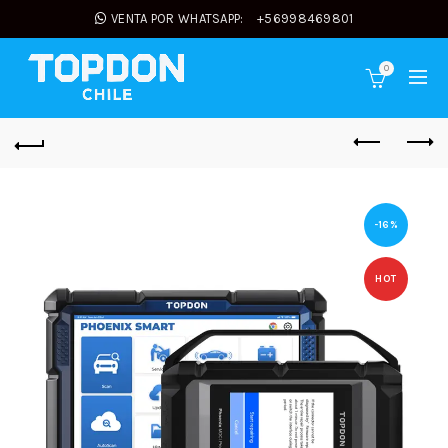
VENTA POR WHATSAPP:
+56998469801
0
-16%
HOT