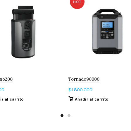
HOT
ano200
Tornado90000
00
$
1.800.000
r al carrito
Añadir al carrito