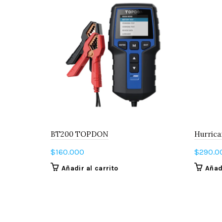
BT200 TOPDON
Hurric
$
160.000
$
290.0
Añadir al carrito
Añadi