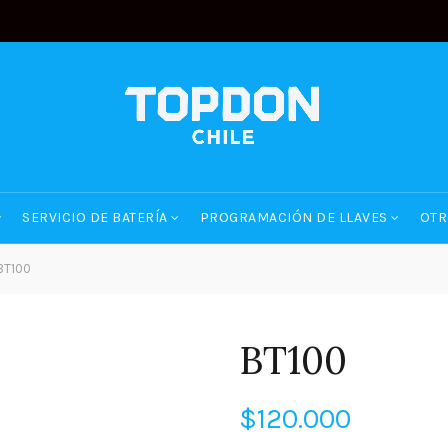
SERVICIO DE BATERÍA
PROGRAMACIÓN DE LLAVES
OTR
BT100
BT100
$
120.000