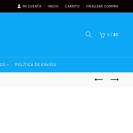
MI CUENTA
INICIO
CARRITO
FINALIZAR COMPRA
0
/
$
0
OS
POLÍTICA DE ENVÍOS