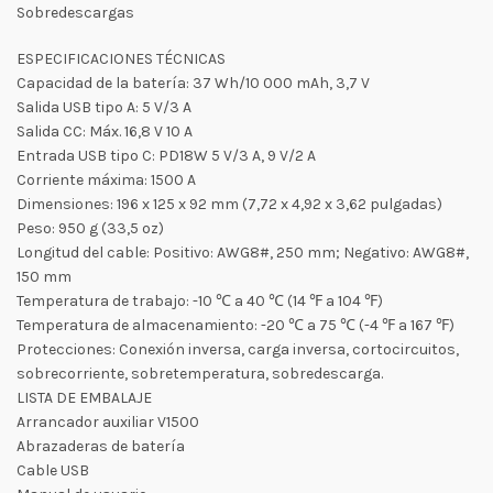
Sobredescargas
ESPECIFICACIONES TÉCNICAS
Capacidad de la batería: 37 Wh/10 000 mAh, 3,7 V
Salida USB tipo A: 5 V/3 A
Salida CC: Máx. 16,8 V 10 A
Entrada USB tipo C: PD18W 5 V/3 A, 9 V/2 A
Corriente máxima: 1500 A
Dimensiones: 196 x 125 x 92 mm (7,72 x 4,92 x 3,62 pulgadas)
Peso: 950 g (33,5 oz)
Longitud del cable: Positivo: AWG8#, 250 mm; Negativo: AWG8#,
150 mm
Temperatura de trabajo: -10 ℃ a 40 ℃ (14 ℉ a 104 ℉)
Temperatura de almacenamiento: -20 ℃ a 75 ℃ (-4 ℉ a 167 ℉)
Protecciones: Conexión inversa, carga inversa, cortocircuitos,
sobrecorriente, sobretemperatura, sobredescarga.
LISTA DE EMBALAJE
Arrancador auxiliar V1500
Abrazaderas de batería
Cable USB