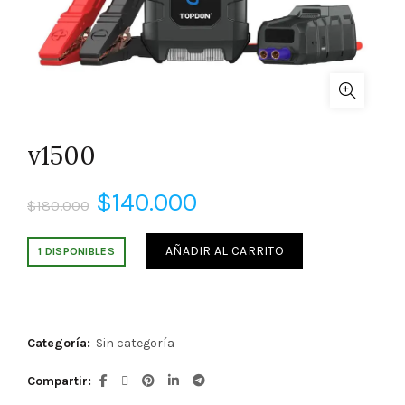
v1500
El
El
$
140.000
$
180.000
precio
precio
AÑADIR AL CARRITO
1 DISPONIBLES
original
actual
era:
es:
Categoría:
Sin categoría
$180.000.
$140.000.
Compartir