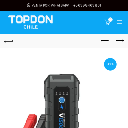
VENTA POR WHATSAPP:
+56998469801
0
-22%