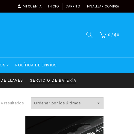
MI CUENTA
INICIO
CARRITO
FINALIZAR COMPRA
0
/
$
0
OS
POLÍTICA DE ENVÍOS
DE LLAVES
SERVICIO DE BATERÍA
Ordenado
 4 resultados
por
los
últimos