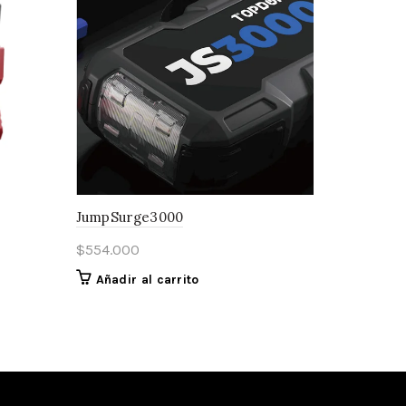
JumpSurge3000
$
554.000
Añadir al carrito