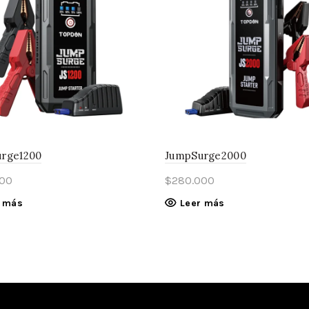
rge1200
JumpSurge2000
000
$
280.000
r más
Leer más