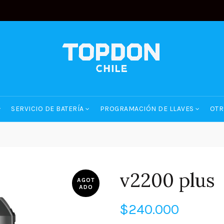
SERVICIO DE BATERÍA
PROGRAMACIÓN DE LLAVES
OTR
v2200 plus
AGOT
ADO
$
240.000