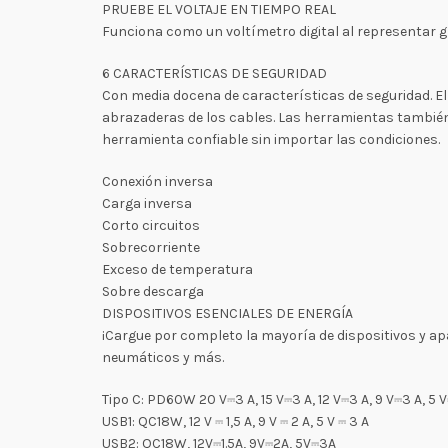
PRUEBE EL VOLTAJE EN TIEMPO REAL
Funciona como un voltímetro digital al representar gr
6 CARACTERÍSTICAS DE SEGURIDAD
Con media docena de características de seguridad. El 
abrazaderas de los cables. Las herramientas también 
herramienta confiable sin importar las condiciones.
Conexión inversa
Carga inversa
Corto circuitos
Sobrecorriente
Exceso de temperatura
Sobre descarga
DISPOSITIVOS ESENCIALES DE ENERGÍA
¡Cargue por completo la mayoría de dispositivos y apa
neumáticos y más.
Tipo C: PD60W 20 V⎓3 A, 15 V⎓3 A, 12 V⎓3 A, 9 V⎓3 A, 5 
USB1: QC18W, 12 V ⎓ 1,5 A, 9 V ⎓ 2 A, 5 V ⎓ 3 A
USB2: QC18W, 12V⎓1.5A, 9V⎓2A, 5V⎓3A