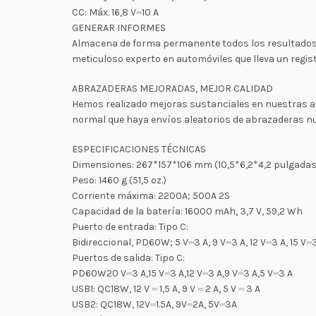
CC: Máx. 16,8 V⎓10 A
GENERAR INFORMES
Almacena de forma permanente todos los resultados de
meticuloso experto en automóviles que lleva un regis
ABRAZADERAS MEJORADAS, MEJOR CALIDAD
Hemos realizado mejoras sustanciales en nuestras abr
normal que haya envíos aleatorios de abrazaderas nue
ESPECIFICACIONES TÉCNICAS
Dimensiones: 267*157*106 mm (10,5*6,2*4,2 pulgadas
Peso: 1460 g (51,5 oz.)
Corriente máxima: 2200A; 500A 2S
Capacidad de la batería: 16000 mAh, 3,7 V, 59,2 Wh
Puerto de entrada: Tipo C:
Bidireccional, PD60W; 5 V⎓3 A, 9 V⎓3 A, 12 V⎓3 A, 15 V⎓
Puertos de salida: Tipo C:
PD60W20 V⎓3 A,15 V⎓3 A,12 V⎓3 A,9 V⎓3 A,5 V⎓3 A
USB1: QC18W, 12 V ⎓ 1,5 A, 9 V ⎓ 2 A, 5 V ⎓ 3 A
USB2: QC18W, 12V⎓1.5A, 9V⎓2A, 5V⎓3A