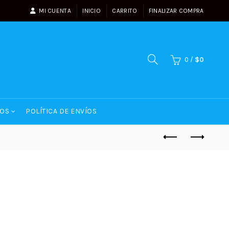
MI CUENTA
INICIO
CARRITO
FINALIZAR COMPRA
0
/
$
0
OS
POLÍTICA DE ENVÍOS