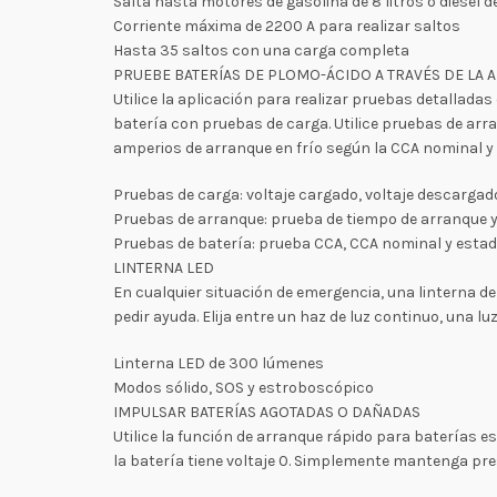
Salta hasta motores de gasolina de 8 litros o diésel de
Corriente máxima de 2200 A para realizar saltos
Hasta 35 saltos con una carga completa
PRUEBE BATERÍAS DE PLOMO-ÁCIDO A TRAVÉS DE LA 
Utilice la aplicación para realizar pruebas detalladas 
batería con pruebas de carga. Utilice pruebas de arra
amperios de arranque en frío según la CCA nominal y e
Pruebas de carga: voltaje cargado, voltaje descargad
Pruebas de arranque: prueba de tiempo de arranque y
Pruebas de batería: prueba CCA, CCA nominal y estado
LINTERNA LED
En cualquier situación de emergencia, una linterna d
pedir ayuda. Elija entre un haz de luz continuo, una 
Linterna LED de 300 lúmenes
Modos sólido, SOS y estroboscópico
IMPULSAR BATERÍAS AGOTADAS O DAÑADAS
Utilice la función de arranque rápido para baterías
la batería tiene voltaje 0. Simplemente mantenga pr