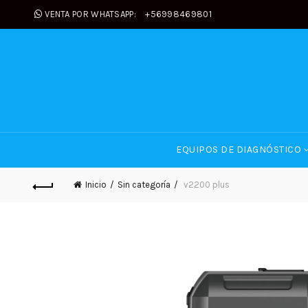
VENTA POR WHATSAPP:
+56998469801
EQUIPOS DE DIAGNÓSTICO
Inicio
Sin categoría
v2200 plus