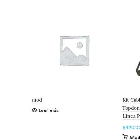
mod
Kit Cab
Topdon 
Leer más
Línea 
$
420.0
Añadi