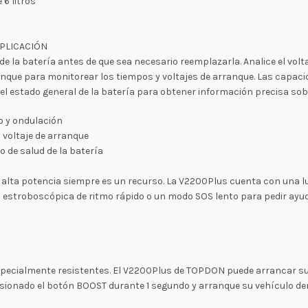
 6 litros
APLICACIÓN
de la batería antes de que sea necesario reemplazarla. Analice el voltaj
nque para monitorear los tiempos y voltajes de arranque. Las capacid
l estado general de la batería para obtener información precisa sobr
o y ondulación
 voltaje de arranque
 de salud de la batería
e alta potencia siempre es un recurso. La V2200Plus cuenta con una l
luz estroboscópica de ritmo rápido o un modo SOS lento para pedir ayu
 especialmente resistentes. El V2200Plus de TOPDON puede arrancar su
esionado el botón BOOST durante 1 segundo y arranque su vehículo de