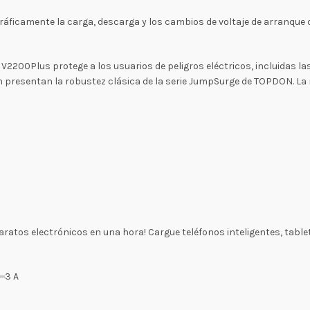
áficamente la carga, descarga y los cambios de voltaje de arranque d
V2200Plus protege a los usuarios de peligros eléctricos, incluidas l
presentan la robustez clásica de la serie JumpSurge de TOPDON. La re
ratos electrónicos en una hora! Cargue teléfonos inteligentes, tablet
V⎓3 A