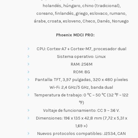
holandés, húngaro, chino (tradicional),
coreano, finlandés, griego, eslovaco, rumano,
árabe, croata, esloveno, Checo, Danés, Noruego
Phoenix MDCI PRO:
CPU: Cortex-A7 + Cortex-M7, procesador dual
Sistema operativo: Linux
RAM: 256M
ROM: 8G
Pantalla: TFT, 3,97 pulgadas, 320 x 480 píxeles
Wi-Fi: 2,4 GHz/5 GHz, banda dual
Temperatura de trabajo: 0 ℃ ~ 50 ℃ (32 ℉ ~ 122
℉)
Voltaje de funcionamiento: CC 9 ~ 36 V.
Dimensiones: 196 x 135 x 42,8 mm (7,72 x 5,31 x
1,69 »)
Nuevos protocolos compatibles: J2534, CAN