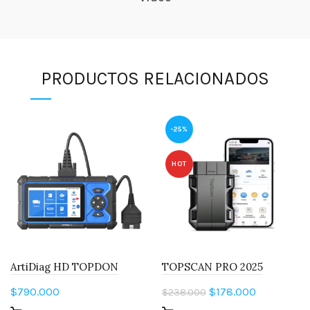
PRODUCTOS RELACIONADOS
-25%
HOT
ArtiDiag HD TOPDON
TOPSCAN PRO 2025
El
El
$
790.000
$
178.000
$
238.000
precio
precio