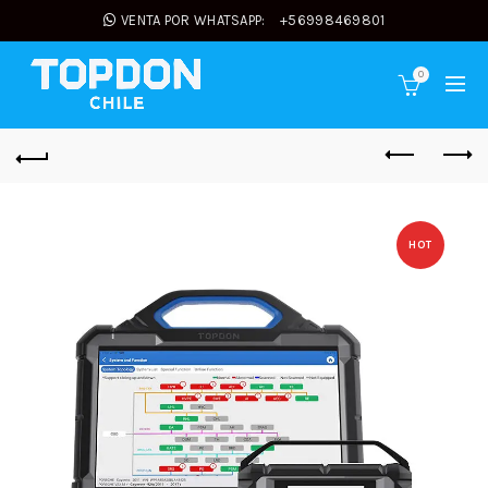
VENTA POR WHATSAPP:
+56998469801
0
HOT