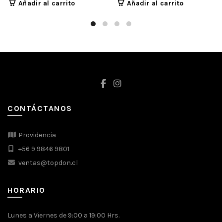
Añadir al carrito
Añadir al carrito
original
actual
era:
es:
$238.000.
$178.000.
CONTÁCTANOS
Providencia
+56 9 9846 9801
ventas@topdon.cl
HORARIO
Lunes a Viernes de 9:00 a 19:00 Hrs.