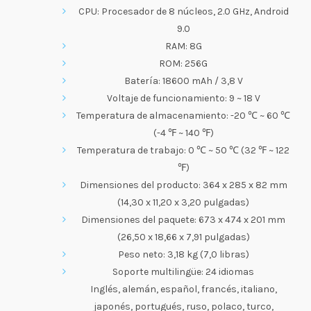
CPU: Procesador de 8 núcleos, 2.0 GHz, Android
9.0
RAM: 8G
ROM: 256G
Batería: 18600 mAh / 3,8 V
Voltaje de funcionamiento: 9 ~ 18 V
Temperatura de almacenamiento: -20 ℃ ~ 60 ℃
(-4 ℉ ~ 140 ℉)
Temperatura de trabajo: 0 ℃ ~ 50 ℃ (32 ℉ ~ 122
℉)
Dimensiones del producto: 364 x 285 x 82 mm
(14,30 x 11,20 x 3,20 pulgadas)
Dimensiones del paquete: 673 x 474 x 201 mm
(26,50 x 18,66 x 7,91 pulgadas)
Peso neto: 3,18 kg (7,0 libras)
Soporte multilingüe: 24 idiomas
Inglés, alemán, español, francés, italiano,
japonés, portugués, ruso, polaco, turco,