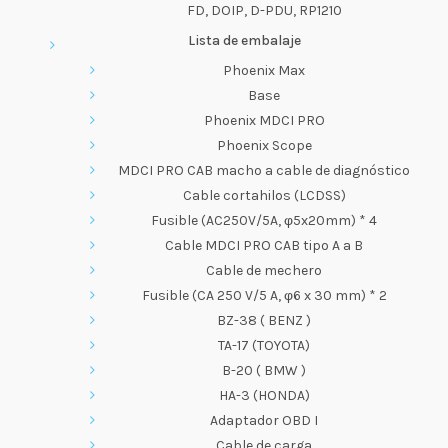
FD, DOIP, D-PDU, RP1210
Lista de embalaje
Phoenix Max
Base
Phoenix MDCI PRO
Phoenix Scope
MDCI PRO CAB macho a cable de diagnóstico
Cable cortahilos (LCDSS)
Fusible (AC250V/5A, φ5x20mm) * 4
Cable MDCI PRO CAB tipo A a B
Cable de mechero
Fusible (CA 250 V/5 A, φ6 x 30 mm) * 2
BZ-38 ( BENZ )
TA-17 (TOYOTA)
B-20 ( BMW )
HA-3 (HONDA)
Adaptador OBD I
Cable de carga